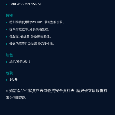
Ford WSS-M2C956-A1
特性
特別推薦使用於VW, Audi 最新型的引擎。
提高排放效率, 延長換油里程。
低黏度, 省燃費, 冷啟動性能佳。
優異的清淨性及抗磨損保護性能。
油色
綠色(檢附照片)
包裝
1公升
※
如需產品性狀資料表或物質安全資料表
,
請與優立康股份有
限公司聯繫。