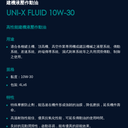
建機液壓作動油
UNI-X FLUID 10W-30
高性能建機液壓作動油
用途
適合各種鏟土機、頂高機、高空作業專用機或建設機械之液壓系統、傳動
系統、差速系統、終端傳導系統、濕式剎車系統等之共用潤滑傳動、制御
之使用。
規格
黏度：10W-30
包裝: 4Lx6
特性
特殊摩擦防止劑，能迅速在機件形成強韌的油膜，降低磨損，延長機件壽
命。
高溫耐熱性能佳、優異抗氧化性能，可延長傳動油的使用時間。
良好的流動潤滑性，啟動容易，能有優異的節能效果。