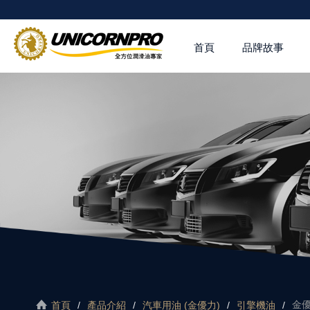
首頁
品牌故事
金優
首頁
產品介紹
汽車用油 (金優力)
引擎機油