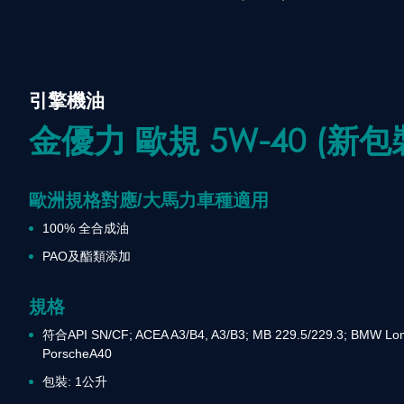
引擎機油
金優力 歐規 5W-40 (新
歐洲規格對應/大馬力車種適用
100% 全合成油
PAO及酯類添加
規格
符合API SN/CF; ACEA A3/B4, A3/B3; MB 229.5/229.3; BMW Long
PorscheA40
包裝: 1公升