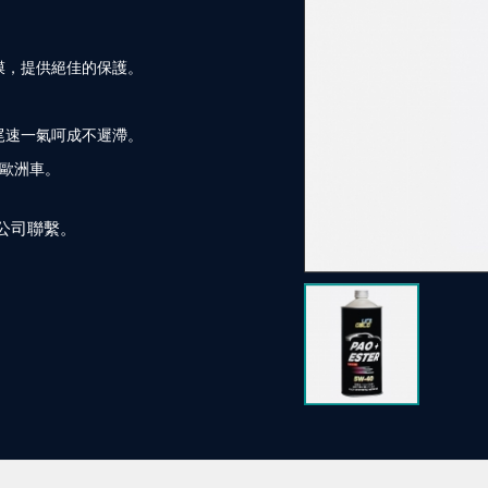
膜，提供絕佳的保護。
尾速一氣呵成不遲滯。
的歐洲車。
公司聯繫。